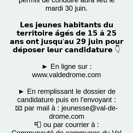
mardi 30 juin.
𝗟𝗲𝘀 𝗷𝗲𝘂𝗻𝗲𝘀 𝗵𝗮𝗯𝗶𝘁𝗮𝗻𝘁𝘀 𝗱𝘂
𝘁𝗲𝗿𝗿𝗶𝘁𝗼𝗶𝗿𝗲 𝗮̂𝗴𝗲́𝘀 𝗱𝗲 𝟭𝟱 𝗮̀ 𝟮𝟱
𝗮𝗻𝘀 𝗼𝗻𝘁 𝗷𝘂𝘀𝗾𝘂’𝗮𝘂 𝟮𝟵 𝗷𝘂𝗶𝗻 𝗽𝗼𝘂𝗿
𝗱𝗲́𝗽𝗼𝘀𝗲𝗿 𝗹𝗲𝘂𝗿 𝗰𝗮𝗻𝗱𝗶𝗱𝗮𝘁𝘂𝗿𝗲 👇
► En ligne sur :
www.valdedrome.com
► En remplissant le dossier de
candidature puis en l’envoyant :
📧 par mail à :
jeunesse@val-de-
drome.com
📮 ou par courrier à :
Communauté de communes du Val