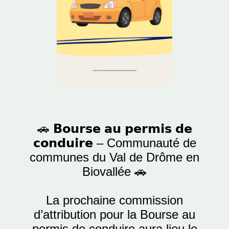
🚗 𝗕𝗼𝘂𝗿𝘀𝗲 𝗮𝘂 𝗽𝗲𝗿𝗺𝗶𝘀 𝗱𝗲
𝗰𝗼𝗻𝗱𝘂𝗶𝗿𝗲 – Communauté de
communes du Val de Drôme en
Biovallée 🚗
La prochaine commission
d’attribution pour la Bourse au
permis de conduire aura lieu le