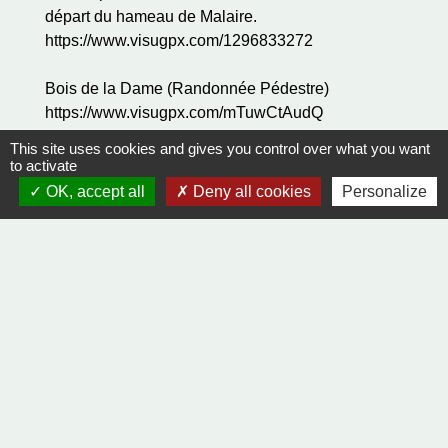
départ du hameau de Malaire.
https://www.visugpx.com/1296833272
Bois de la Dame (Randonnée Pédestre)
https://www.visugpx.com/mTuwCtAudQ
This site uses cookies and gives you control over what you want
Boucle pédestre dans les bois des "Sensouzes"
to activate
par des sentiers chevriers.
OK, accept all
Deny all cookies
Personalize
https://www.visugpx.com/1296833574
Contacts
Mairie de Grâne
1 Grande Rue