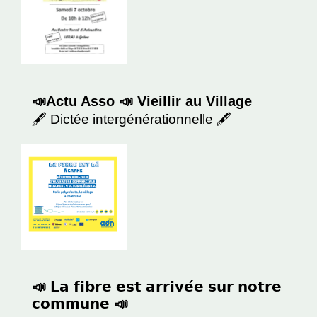
📣Actu Asso 📣 Vieillir au Village
🖋 Dictée intergénérationnelle 🖋
📣 𝗟𝗮 𝗳𝗶𝗯𝗿𝗲 𝗲𝘀𝘁 𝗮𝗿𝗿𝗶𝘃𝗲́𝗲 𝘀𝘂𝗿 𝗻𝗼𝘁𝗿𝗲
𝗰𝗼𝗺𝗺𝘂𝗻𝗲 📣