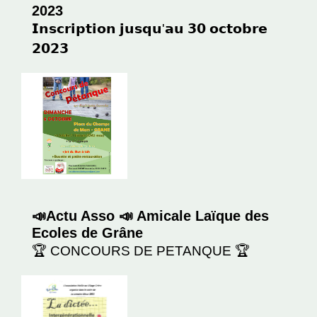
2023
𝗜𝗻𝘀𝗰𝗿𝗶𝗽𝘁𝗶𝗼𝗻 𝗷𝘂𝘀𝗾𝘂'𝗮𝘂 𝟯𝟬 𝗼𝗰𝘁𝗼𝗯𝗿𝗲
𝟮𝟬𝟮𝟯
📣Actu Asso 📣 Amicale Laïque des
Ecoles de Grâne
🏆 CONCOURS DE PETANQUE 🏆