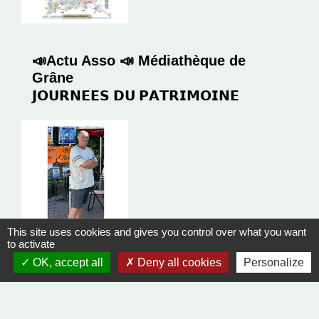
📣Actu Asso 📣 Médiathèque de
Grâne
𝗝𝗢𝗨𝗥𝗡𝗘𝗘𝗦 𝗗𝗨 𝗣𝗔𝗧𝗥𝗜𝗠𝗢𝗜𝗡𝗘
This site uses cookies and gives you control over what you want
to activate
🕊 𝗛𝗢𝗠𝗠𝗔𝗚𝗘 🕊
OK, accept all
Deny all cookies
Personalize
𝐽𝑒𝑎𝑛-𝑀𝑎𝑥 𝐷𝑒𝑓𝑟𝑒̀𝑠