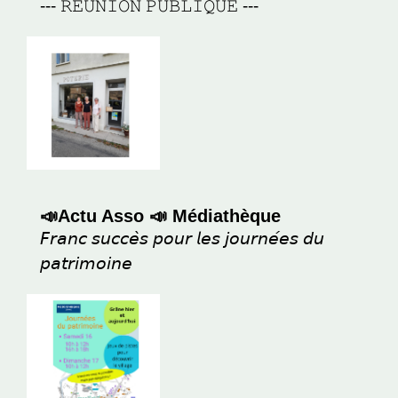
--- 𝚁𝙴𝚄𝙽𝙸𝙾𝙽 𝙿𝚄𝙱𝙻𝙸𝚀𝚄𝙴 ---
📣Actu Asso 📣 Médiathèque
𝘍𝘳𝘢𝘯𝘤 𝘴𝘶𝘤𝘤𝘦̀𝘴 𝘱𝘰𝘶𝘳 𝘭𝘦𝘴 𝘫𝘰𝘶𝘳𝘯𝘦́𝘦𝘴 𝘥𝘶
𝘱𝘢𝘵𝘳𝘪𝘮𝘰𝘪𝘯𝘦