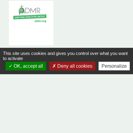
This site uses cookies and gives you control over what you want
to activate
Focus sur l'ADMR
OK, accept all
Deny all cookies
Personalize
Un service proche de vous !