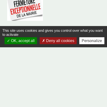
This site uses cookies and gives you control over what you want
Fermeture Secrétariat de Mairie - 2
to activate
Janvier 2026
OK, accept all
Deny all cookies
Personalize
TELETHON 2025
Merci !