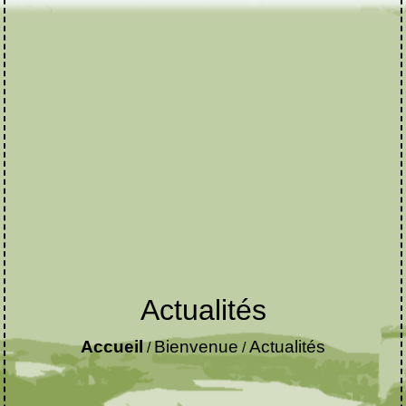
Actualités
Accueil
Bienvenue
Actualités
/
/